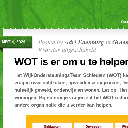
Gro
Posted by
Adri Edenburg
in
Groen
MRT 4, 2024
Reacties uitgeschakeld
voor
WOT
WOT is er om u te helpe
is
er
Het WijkOndersteuningsTeam Schiedam (WOT) ka
om
vragen over geldzaken, opvoeden & opgroeien, (
u
te
huiselijk geweld, onderwijs en wonen. Let op! He
helpen
woningen. Bij sommige vragen zal het WOT u doo
andere organisatie die u verder kan helpen.