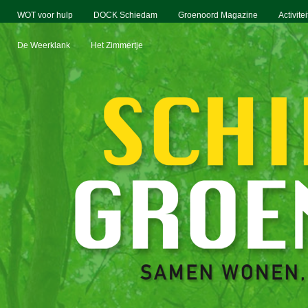
WOT voor hulp
DOCK Schiedam
Groenoord Magazine
Activite
De Weerklank
Het Zimmertje