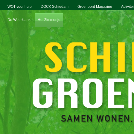
WOT voor hulp
DOCK Schiedam
Groenoord Magazine
Activite
De Weerklank
Het Zimmertje