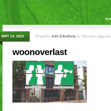
Gro
Posted by
Adri Edenburg
in |
Reacties uitgesch
MRT 14, 2022
woonoverlast