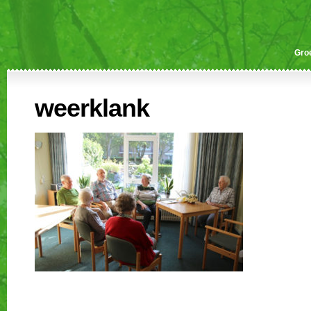
Gro
weerklank